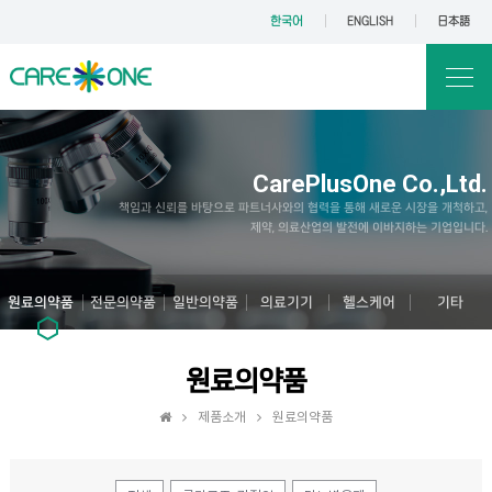
한국어
ENGLISH
日本語
CarePlusOne Co.,Ltd.
책임과 신뢰를 바탕으로 파트너사와의 협력을 통해 새로운 시장을 개척하고,
제약, 의료산업의 발전에 이바지하는 기업입니다.
원료의약품
전문의약품
일반의약품
의료기기
헬스케어
기타
원료의약품
제품소개
원료의약품