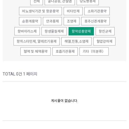
전체
골다공증, 관절염
당뇨병용제
비뇨생식기관 및 항문용약
비타민제
소화기관용약
순환계용약
안과용제
조영제
중추신경계용약
항바이러스제
항생물질제제
항악성종양제
항진균제
항히스타민제, 알레르기용제
해열,진통,소염제
혈압강하제
혈액 및 체액용약
호흡기관용제
기타（미분류）
TOTAL 0건
1 페이지
게시물이 없습니다.