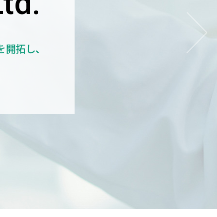
td.
を開拓し、