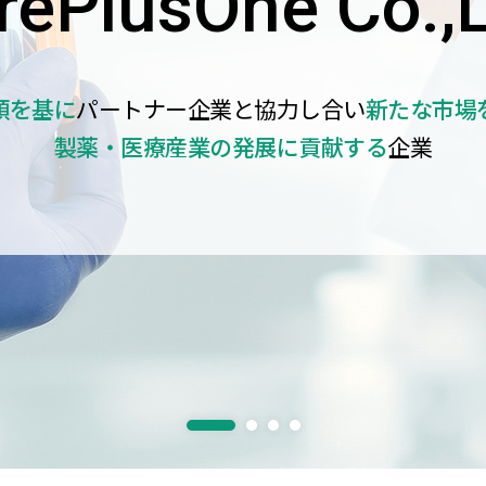
rePlusOne Co.,L
頼を基に
パートナー企業と協力し合い
新たな市場
製薬・医療産業の発展に貢献する
企業