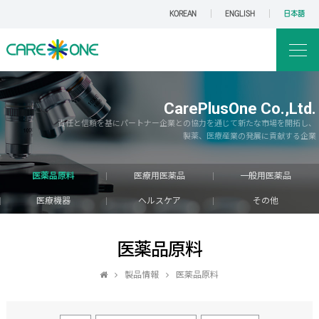
KOREAN
ENGLISH
日本語
CarePlusOne Co.,Ltd.
責任と信頼を基にパートナー企業との協力を通じて新たな市場を開拓し、
製薬、医療産業の発展に貢献する企業
医薬品原料
医療用医薬品
一般用医薬品
医療機器
ヘルスケア
その他
医薬品原料
製品情報
医薬品原料