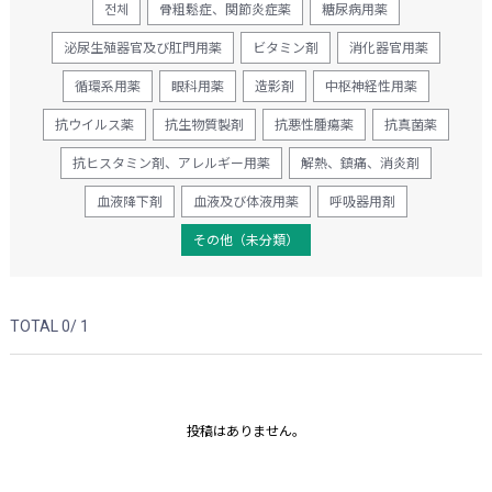
전체
骨粗鬆症、関節炎症薬
糖尿病用薬
泌尿生殖器官及び肛門用薬
ビタミン剤
消化器官用薬
循環系用薬
眼科用薬
造影剤
中枢神経性用薬
抗ウイルス薬
抗生物質製剤
抗悪性腫瘍薬
抗真菌薬
抗ヒスタミン剤、アレルギー用薬
解熱、鎮痛、消炎剤
血液降下剤
血液及び体液用薬
呼吸器用剤
その他（未分類）
TOTAL 0/
1
投稿はありません。