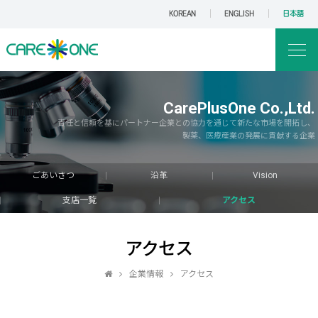
KOREAN
ENGLISH
日本語
CarePlusOne Co.,Ltd.
責任と信頼を基にパートナー企業との協力を通じて新たな市場を開拓し、
製薬、医療産業の発展に貢献する企業
ごあいさつ
沿革
Vision
支店一覧
アクセス
アクセス
企業情報
アクセス